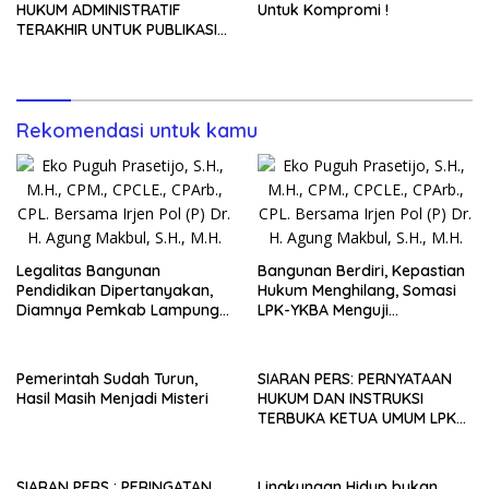
HUKUM ADMINISTRATIF
Untuk Kompromi !
TERAKHIR UNTUK PUBLIKASI
NASIONAL
Rekomendasi untuk kamu
Legalitas Bangunan
Bangunan Berdiri, Kepastian
Pendidikan Dipertanyakan,
Hukum Menghilang, Somasi
Diamnya Pemkab Lampung
LPK-YKBA Menguji
Timur Picu Ujian Akuntabilitas
Transparansi Pemerintah
Pemerintahan Analisis Hukum
Kabupaten Lampung Timur
Administrasi Negara atas
Pemerintah Sudah Turun,
SIARAN PERS: PERNYATAAN
Polemik Legalitas Bangunan
Hasil Masih Menjadi Misteri
HUKUM DAN INSTRUKSI
Pendidikan
TERBUKA KETUA UMUM LPK
YKBA
SIARAN PERS : PERINGATAN
Lingkungan Hidup bukan