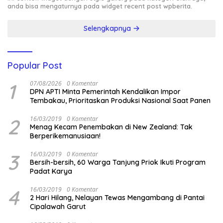
anda bisa mengaturnya pada widget recent post wpberita.
Selengkapnya
Popular Post
1
07/08/2026
0 Komentar
DPN APTI Minta Pemerintah Kendalikan Impor
Tembakau, Prioritaskan Produksi Nasional Saat Panen
2
16/03/2019
0 Komentar
Menag Kecam Penembakan di New Zealand: Tak
Berperikemanusiaan!
3
16/03/2019
0 Komentar
Bersih-bersih, 60 Warga Tanjung Priok Ikuti Program
Padat Karya
4
16/03/2019
0 Komentar
2 Hari Hilang, Nelayan Tewas Mengambang di Pantai
Cipalawah Garut