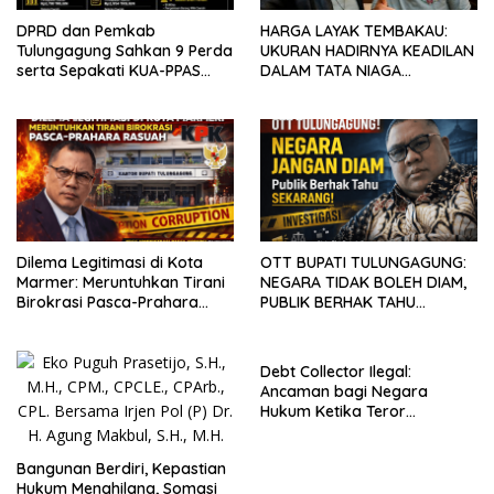
DPRD dan Pemkab
HARGA LAYAK TEMBAKAU:
Tulungagung Sahkan 9 Perda
UKURAN HADIRNYA KEADILAN
serta Sepakati KUA-PPAS
DALAM TATA NIAGA
2027
INDONESIA
Dilema Legitimasi di Kota
OTT BUPATI TULUNGAGUNG:
Marmer: Meruntuhkan Tirani
NEGARA TIDAK BOLEH DIAM,
Birokrasi Pasca-Prahara
PUBLIK BERHAK TAHU
Rasuah
SEKARANG JUGA
Debt Collector Ilegal:
Ancaman bagi Negara
Hukum Ketika Teror
Penagihan Menggantikan
Mekanisme Hukum dan
Bangunan Berdiri, Kepastian
Mengancam Hak Warga
Hukum Menghilang, Somasi
Negara