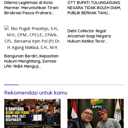
Dilema Legitimasi di Kota
OTT BUPATI TULUNGAGUNG:
Marmer: Meruntuhkan Tirani
NEGARA TIDAK BOLEH DIAM,
Birokrasi Pasca-Prahara
PUBLIK BERHAK TAHU
Rasuah
SEKARANG JUGA
Debt Collector Ilegal:
Ancaman bagi Negara
Hukum Ketika Teror
Penagihan Menggantikan
Mekanisme Hukum dan
Bangunan Berdiri, Kepastian
Mengancam Hak Warga
Hukum Menghilang, Somasi
Negara
LPK-YKBA Menguji
Transparansi Pemerintah
Kabupaten Lampung Timur
Rekomendasi untuk kamu