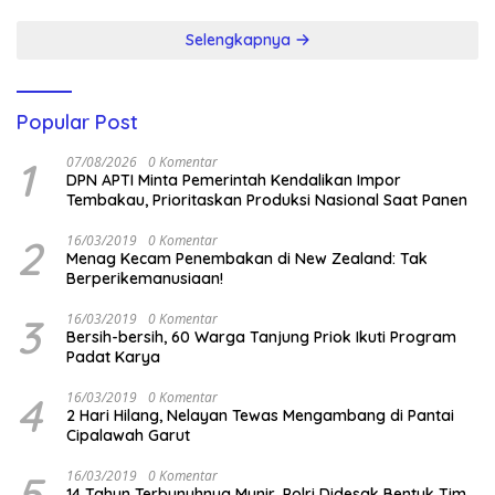
Selengkapnya
Popular Post
1
07/08/2026
0 Komentar
DPN APTI Minta Pemerintah Kendalikan Impor
Tembakau, Prioritaskan Produksi Nasional Saat Panen
2
16/03/2019
0 Komentar
Menag Kecam Penembakan di New Zealand: Tak
Berperikemanusiaan!
3
16/03/2019
0 Komentar
Bersih-bersih, 60 Warga Tanjung Priok Ikuti Program
Padat Karya
4
16/03/2019
0 Komentar
2 Hari Hilang, Nelayan Tewas Mengambang di Pantai
Cipalawah Garut
5
16/03/2019
0 Komentar
14 Tahun Terbunuhnya Munir, Polri Didesak Bentuk Tim