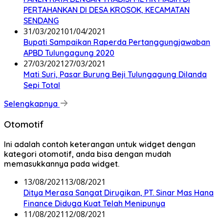
PERTAHANKAN DI DESA KROSOK, KECAMATAN
SENDANG
31/03/2021
01/04/2021
Bupati Sampaikan Raperda Pertanggungjawaban
APBD Tulungagung 2020
27/03/2021
27/03/2021
Mati Suri, Pasar Burung Beji Tulungagung Dilanda
Sepi Total
Selengkapnya
Otomotif
Ini adalah contoh keterangan untuk widget dengan
kategori otomotif, anda bisa dengan mudah
memasukkannya pada widget.
13/08/2021
13/08/2021
Ditya Merasa Sangat Dirugikan, PT. Sinar Mas Hana
Finance Diduga Kuat Telah Menipunya
11/08/2021
12/08/2021