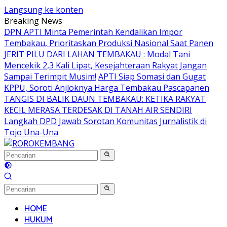
Langsung ke konten
Breaking News
DPN APTI Minta Pemerintah Kendalikan Impor
Tembakau, Prioritaskan Produksi Nasional Saat Panen
JERIT PILU DARI LAHAN TEMBAKAU ​: Modal Tani
Mencekik 2,3 Kali Lipat, Kesejahteraan Rakyat Jangan
Sampai Terimpit Musim!
APTI Siap Somasi dan Gugat
KPPU, Soroti Anjloknya Harga Tembakau Pascapanen
TANGIS DI BALIK DAUN TEMBAKAU: KETIKA RAKYAT
KECIL MERASA TERDESAK DI TANAH AIR SENDIRI
Langkah DPD Jawab Sorotan Komunitas Jurnalistik di
Tojo Una-Una
HOME
HUKUM