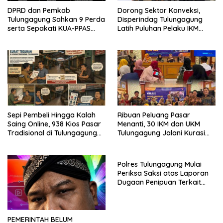
DPRD dan Pemkab
Dorong Sektor Konveksi,
Tulungagung Sahkan 9 Perda
Disperindag Tulungagung
serta Sepakati KUA-PPAS
Latih Puluhan Pelaku IKM
2027
Menjahit Vest
Sepi Pembeli Hingga Kalah
Ribuan Peluang Pasar
Saing Online, 938 Kios Pasar
Menanti, 30 IKM dan UKM
Tradisional di Tulungagung
Tulungagung Jalani Kurasi
Mangkrak dan Ditegur
Promosi Dagang Jawa Timur
Disperindag
Polres Tulungagung Mulai
Periksa Saksi atas Laporan
Dugaan Penipuan Terkait
Program MBG
PEMERINTAH BELUM