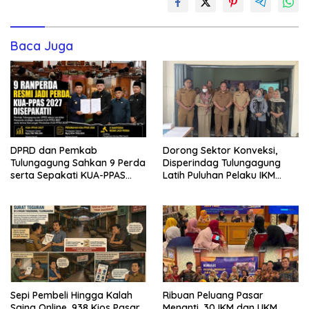
Baca Juga
DPRD dan Pemkab
Dorong Sektor Konveksi,
Tulungagung Sahkan 9 Perda
Disperindag Tulungagung
serta Sepakati KUA-PPAS
Latih Puluhan Pelaku IKM
2027
Menjahit Vest
Sepi Pembeli Hingga Kalah
Ribuan Peluang Pasar
Saing Online, 938 Kios Pasar
Menanti, 30 IKM dan UKM