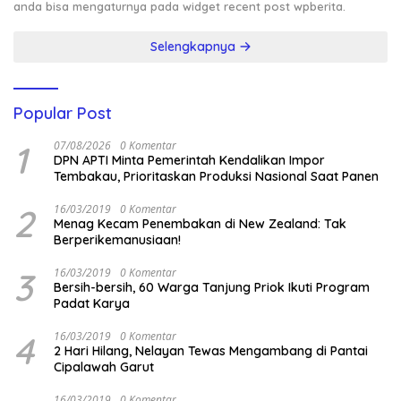
anda bisa mengaturnya pada widget recent post wpberita.
Selengkapnya
Popular Post
1
07/08/2026
0 Komentar
DPN APTI Minta Pemerintah Kendalikan Impor
Tembakau, Prioritaskan Produksi Nasional Saat Panen
2
16/03/2019
0 Komentar
Menag Kecam Penembakan di New Zealand: Tak
Berperikemanusiaan!
3
16/03/2019
0 Komentar
Bersih-bersih, 60 Warga Tanjung Priok Ikuti Program
Padat Karya
4
16/03/2019
0 Komentar
2 Hari Hilang, Nelayan Tewas Mengambang di Pantai
Cipalawah Garut
16/03/2019
0 Komentar