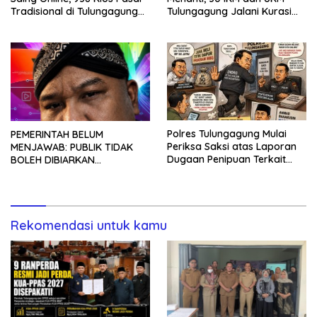
Tradisional di Tulungagung
Tulungagung Jalani Kurasi
Mangkrak dan Ditegur
Promosi Dagang Jawa Timur
Disperindag
Polres Tulungagung Mulai
PEMERINTAH BELUM
Periksa Saksi atas Laporan
MENJAWAB: PUBLIK TIDAK
Dugaan Penipuan Terkait
BOLEH DIBIARKAN
Program MBG
MENUNGGU TANPA
KEPASTIAN
Rekomendasi untuk kamu