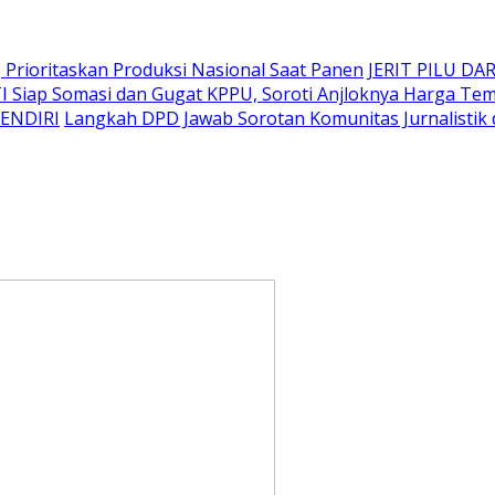
Prioritaskan Produksi Nasional Saat Panen
JERIT PILU DAR
I Siap Somasi dan Gugat KPPU, Soroti Anjloknya Harga T
SENDIRI
Langkah DPD Jawab Sorotan Komunitas Jurnalistik 