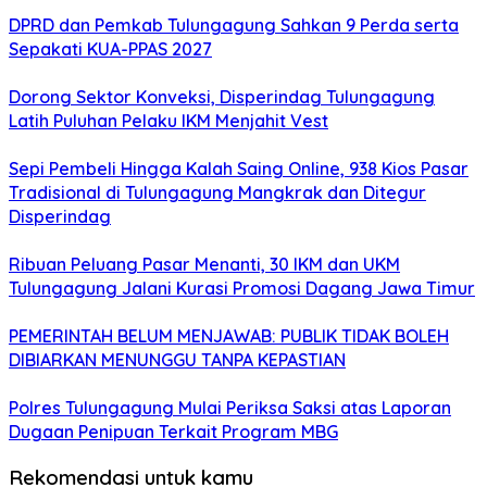
DPRD dan Pemkab Tulungagung Sahkan 9 Perda serta
Sepakati KUA-PPAS 2027
Dorong Sektor Konveksi, Disperindag Tulungagung
Latih Puluhan Pelaku IKM Menjahit Vest
Sepi Pembeli Hingga Kalah Saing Online, 938 Kios Pasar
Tradisional di Tulungagung Mangkrak dan Ditegur
Disperindag
Ribuan Peluang Pasar Menanti, 30 IKM dan UKM
Tulungagung Jalani Kurasi Promosi Dagang Jawa Timur
PEMERINTAH BELUM MENJAWAB: PUBLIK TIDAK BOLEH
DIBIARKAN MENUNGGU TANPA KEPASTIAN
Polres Tulungagung Mulai Periksa Saksi atas Laporan
Dugaan Penipuan Terkait Program MBG
Rekomendasi untuk kamu