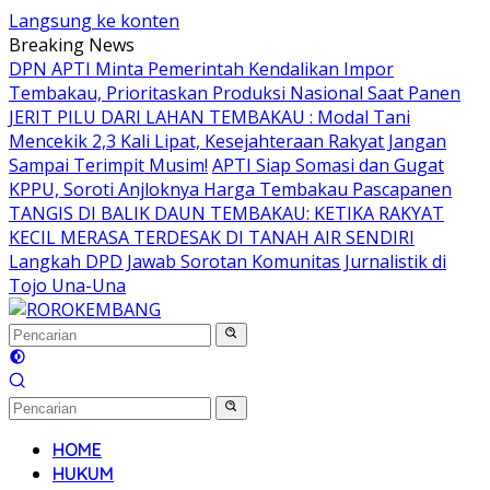
Langsung ke konten
Breaking News
DPN APTI Minta Pemerintah Kendalikan Impor
Tembakau, Prioritaskan Produksi Nasional Saat Panen
JERIT PILU DARI LAHAN TEMBAKAU ​: Modal Tani
Mencekik 2,3 Kali Lipat, Kesejahteraan Rakyat Jangan
Sampai Terimpit Musim!
APTI Siap Somasi dan Gugat
KPPU, Soroti Anjloknya Harga Tembakau Pascapanen
TANGIS DI BALIK DAUN TEMBAKAU: KETIKA RAKYAT
KECIL MERASA TERDESAK DI TANAH AIR SENDIRI
Langkah DPD Jawab Sorotan Komunitas Jurnalistik di
Tojo Una-Una
HOME
HUKUM